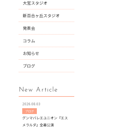
大宮スタジオ
新百合ヶ丘スタジオ
発表会
コラム
お知らせ
ブログ
New Article
2026.08.03
ブログ
グンマバレエユニオン『エス
メラルダ』全幕公演