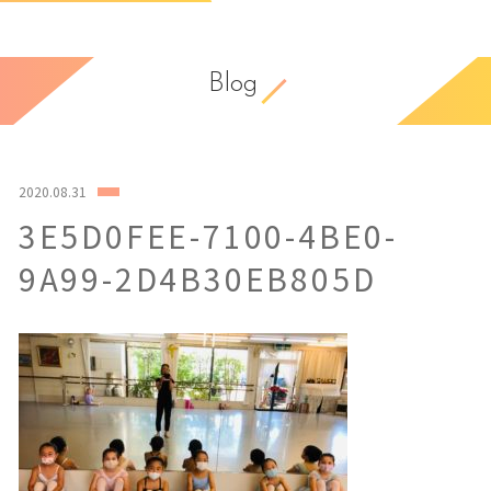
Blog
2020.08.31
3E5D0FEE-7100-4BE0-
9A99-2D4B30EB805D