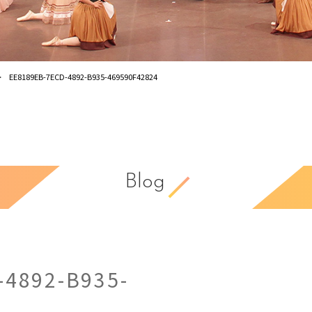
EE8189EB-7ECD-4892-B935-469590F42824
Blog
-4892-B935-