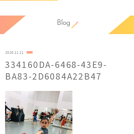
Blog
2020.11.11
334160DA-6468-43E9-
BA83-2D6084A22B47