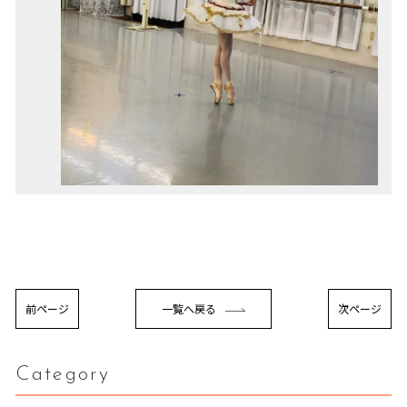
前ページ
一覧へ戻る
次ページ
Category