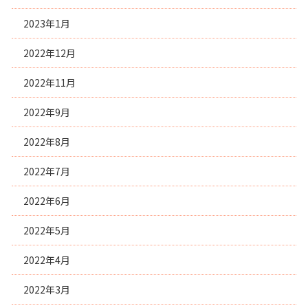
2023年1月
2022年12月
2022年11月
2022年9月
2022年8月
2022年7月
2022年6月
2022年5月
2022年4月
2022年3月