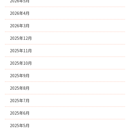
2026年5月
2026年4月
2026年3月
2025年12月
2025年11月
2025年10月
2025年9月
2025年8月
2025年7月
2025年6月
2025年5月