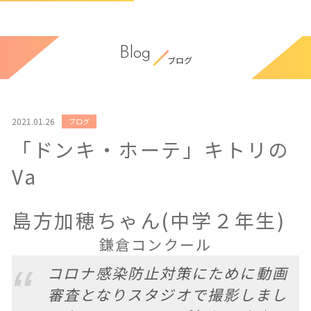
Blog
ブログ
2021.01.26
ブログ
「ドンキ・ホーテ」キトリの
Va
島方加穂ちゃん(中学２年生)
鎌倉コンクール
コロナ感染防止対策にために動画
審査となりスタジオで撮影しまし