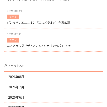
2026.08.03
ブログ
グンマバレエユニオン『エスメラルダ』全幕公演
2026.07.31
ブログ
エスメラルダ『ディアナとアクテオンのパ.ド.ドゥ
Archive
2026年8月
2026年7月
2026年6月