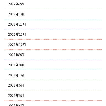
2022年2月
2022年1月
2021年12月
2021年11月
2021年10月
2021年9月
2021年8月
2021年7月
2021年6月
2021年5月
2021年4月