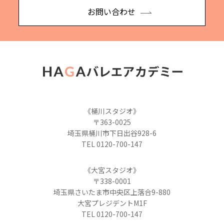
お問い合わせ
《桶川スタジオ》
〒363-0025
埼玉県桶川市下日出谷928-6
TEL 0120-700-147
《大宮スタジオ》
〒338-0001
埼玉県さいたま市中央区上落合9-880
大宮プレジデントM1F
TEL 0120-700-147