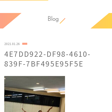
Blog
2021.01.26
4E7DD922-DF98-4610-
839F-7BF495E95F5E