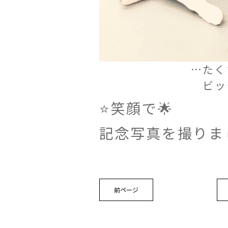
…たく
ビッ
⭐️笑顔で🌟
記念写真を撮りま
前ページ