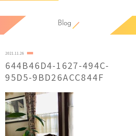
Blog
2021.11.26
644B46D4-1627-494C-
95D5-9BD26ACC844F