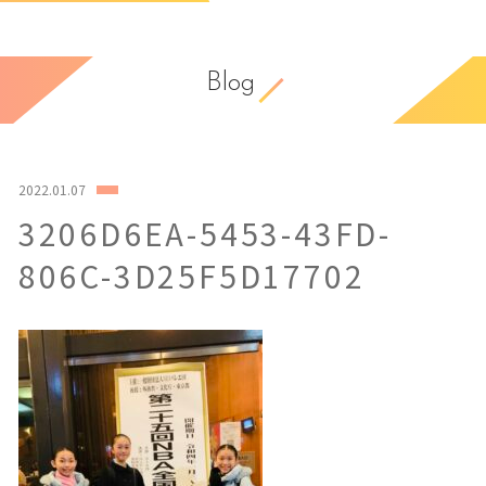
Blog
2022.01.07
3206D6EA-5453-43FD-
806C-3D25F5D17702