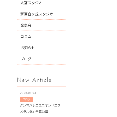
大宮スタジオ
新百合ヶ丘スタジオ
発表会
コラム
お知らせ
ブログ
New Article
2026.08.03
ブログ
グンマバレエユニオン『エス
メラルダ』全幕公演