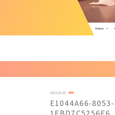
Home
2022.05.25
E1044A66-8053-
1EBD7C5256E6