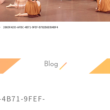
2865FADD-AFBC-4B71-9FEF-B782B6DB4BF4
Blog
-4B71-9FEF-