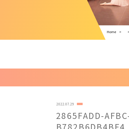
Home
2022.07.29
2865FADD-AFBC
B782B6DB4BF4