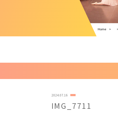
Home
2024.07.16
IMG_7711