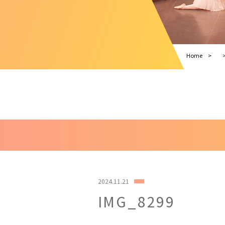
Home
2024.11.21
IMG_8299