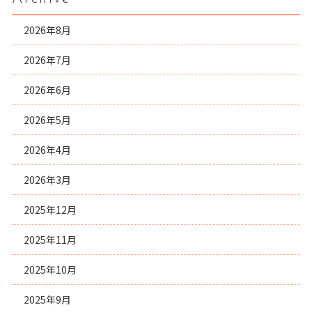
2026年8月
2026年7月
2026年6月
2026年5月
2026年4月
2026年3月
2025年12月
2025年11月
2025年10月
2025年9月