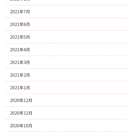
2021年7月
2021年6月
2021年5月
2021年4月
2021年3月
2021年2月
2021年1月
2020年12月
2020年11月
2020年10月