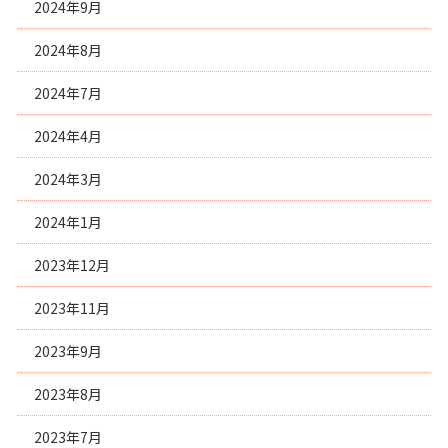
2024年9月
2024年8月
2024年7月
2024年4月
2024年3月
2024年1月
2023年12月
2023年11月
2023年9月
2023年8月
2023年7月