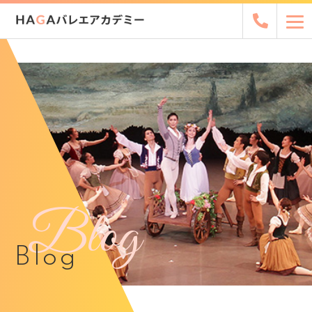
Blog
Blog