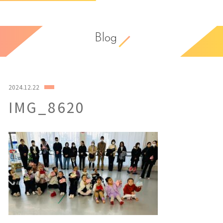
Blog
2024.12.22
IMG_8620