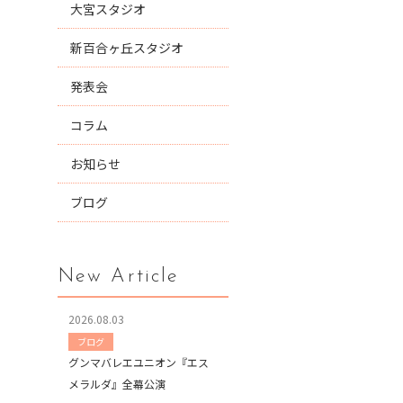
大宮スタジオ
新百合ヶ丘スタジオ
発表会
コラム
お知らせ
ブログ
New Article
2026.08.03
ブログ
グンマバレエユニオン『エス
メラルダ』全幕公演