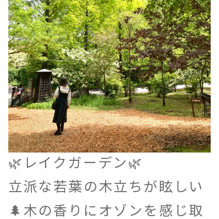
🌿レイクガーデン🌿
立派な若葉の木立ちが眩しい
🌲木の香りにオゾンを感じ取