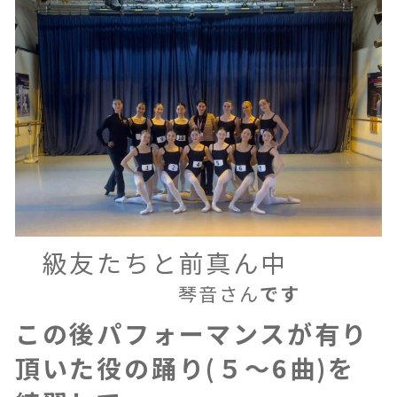
級友たちと前真ん中
琴音さん
です
この後パフォーマンスが有り
頂いた役の踊り(５〜6曲)を