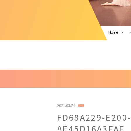
Home
2021.03.24
FD68A229-E200-
AE45D16A3FAF