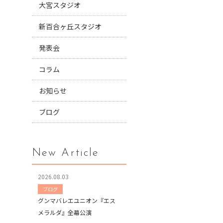
大宮スタジオ
新百合ヶ丘スタジオ
発表会
コラム
お知らせ
ブログ
New Article
2026.08.03
ブログ
グンマバレエユニオン『エス
メラルダ』全幕公演